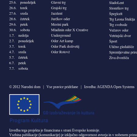
25.6. ponedeljek
Glavni trg
SladoLent
26.6. torek
Grajski trg
Slomškov trg
27.6. sreda
Jazzlent
Špeglcelt
28.6. četrtek
Jurčkov oder
Trg Leona Štuklja
29.6. petek
Mestni park
Trg svobode
30.6. sobota
Mladinin oder X Creative
Večerov oder
1.7. nedelja
Underground
Vetrinjski dvor
2.7. ponedeljek
Oder Art kamp
Šport
3.7. torek
Oder Park doživetij
Ulično gledališče
4.7. sreda
Oder Rotovž
Spremljevalne prir
5.7. četrtek
Živa dvorišča
6.7. petek
7.7. sobota
©
2012 Narodni dom
| Vse pravice pridržane | Izvedba:
AGENDA Open Systems
Izvedba tega projekta je financirana s strani Evropske komisije.
Vsebina publikacije (komunikacije) je izključno odgovornost avtorja in v nobenem primer