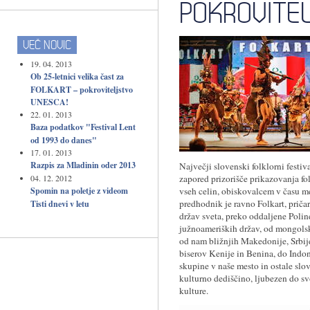
POKROVITE
VEČ NOVIC
19. 04. 2013
Ob 25-letnici velika čast za
FOLKART – pokroviteljstvo
UNESCA!
22. 01. 2013
Baza podatkov "Festival Lent
od 1993 do danes"
17. 01. 2013
Razpis za Mladinin oder 2013
Največji slovenski folklorni festiv
04. 12. 2012
zapored prizorišče prikazovanja fol
Spomin na poletje z videom
vseh celin, obiskovalcem v času m
predhodnik je ravno Folkart, priča
Tisti dnevi v letu
držav sveta, preko oddaljene Poline
južnoameriških držav, od mongols
od nam bližnjih Makedonije, Srbije,
biserov Kenije in Benina, do Indon
skupine v naše mesto in ostale slo
kulturno dediščino, ljubezen do s
kulture.