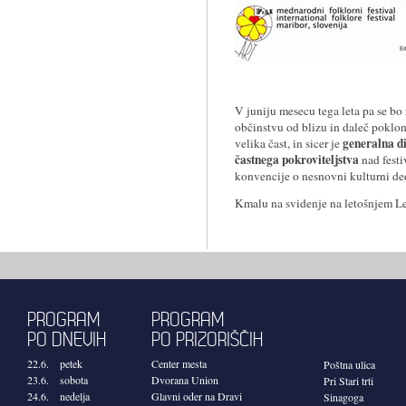
V juniju mesecu tega leta pa se bo
občinstvu od blizu in daleč poklo
generalna d
velika čast, in sicer je
častnega pokroviteljstva
nad fest
konvencije o nesnovni kulturni ded
Kmalu na svidenje na letošnjem L
PROGRAM
PROGRAM
PO DNEVIH
PO PRIZORIŠČIH
22.6. petek
Center mesta
Poštna ulica
23.6. sobota
Dvorana Union
Pri Stari trti
24.6. nedelja
Glavni oder na Dravi
Sinagoga