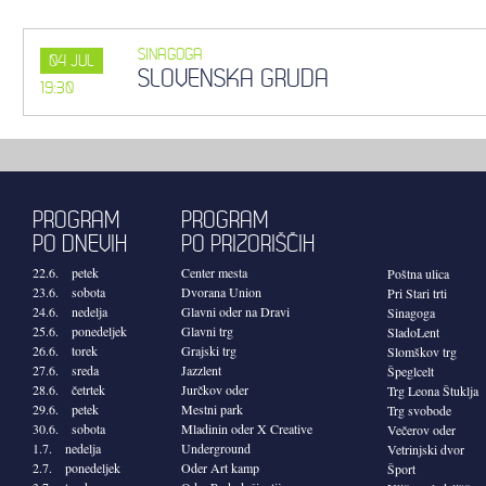
SINAGOGA
04
JUL
SLOVENSKA GRUDA
19:30
PROGRAM
PROGRAM
PO DNEVIH
PO PRIZORIŠČIH
22.6. petek
Center mesta
Poštna ulica
23.6. sobota
Dvorana Union
Pri Stari trti
24.6. nedelja
Glavni oder na Dravi
Sinagoga
25.6. ponedeljek
Glavni trg
SladoLent
26.6. torek
Grajski trg
Slomškov trg
27.6. sreda
Jazzlent
Špeglcelt
28.6. četrtek
Jurčkov oder
Trg Leona Štuklja
29.6. petek
Mestni park
Trg svobode
30.6. sobota
Mladinin oder X Creative
Večerov oder
1.7. nedelja
Underground
Vetrinjski dvor
2.7. ponedeljek
Oder Art kamp
Šport