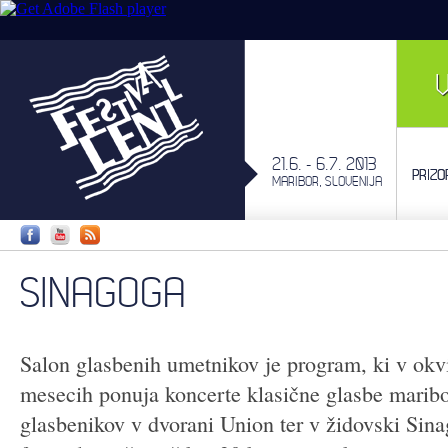
21.6. - 6.7. 2013
PRIZO
MARIBOR, SLOVENIJA
SINAGOGA
Salon glasbenih umetnikov je program, ki v okvi
mesecih ponuja koncerte klasične glasbe maribo
glasbenikov v dvorani Union ter v židovski Sin