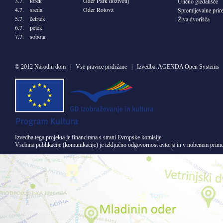
3.7. torek
Oder Park doživetij
Ulično gledališče
4.7. sreda
Oder Rotovž
Spremljevalne prir
5.7. četrtek
Živa dvorišča
6.7. petek
7.7. sobota
©
2012 Narodni dom
| Vse pravice pridržane | Izvedba:
AGENDA Open Systems
Izvedba tega projekta je financirana s strani Evropske komisije.
Vsebina publikacije (komunikacije) je izključno odgovornost avtorja in v nobenem primer