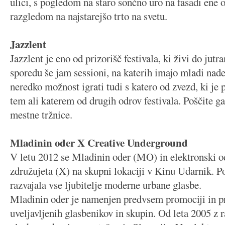
ulici, s pogledom na staro sončno uro na fasadi ene o
razgledom na najstarejšo trto na svetu.
Jazzlent
Jazzlent je eno od prizorišč festivala, ki živi do jutra
sporedu še jam sessioni, na katerih imajo mladi nad
neredko možnost igrati tudi s katero od zvezd, ki je
tem ali katerem od drugih odrov festivala. Poščite g
mestne tržnice.
Mladinin oder X Creative Underground
V letu 2012 se Mladinin oder (MO) in elektronski 
združujeta (X) na skupni lokaciji v Kinu Udarnik. Po
razvajala vse ljubitelje moderne urbane glasbe.
Mladinin oder je namenjen predvsem promociji in pr
uveljavljenih glasbenikov in skupin. Od leta 2005 z