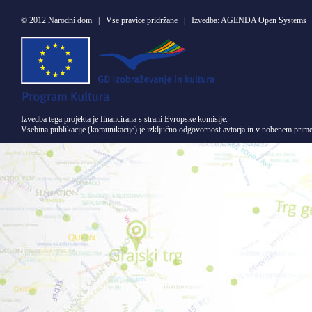
©
2012 Narodni dom
| Vse pravice pridržane | Izvedba:
AGENDA Open Systems
Izvedba tega projekta je financirana s strani Evropske komisije.
Vsebina publikacije (komunikacije) je izključno odgovornost avtorja in v nobenem primer