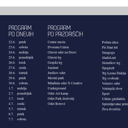
PROGRAM
PROGRAM
PO DNEVIH
PO PRIZORIŠČIH
22.6. petek
Center mesta
Poštna ulica
23.6. sobota
Dvorana Union
Pri Stari trti
24.6. nedelja
Glavni oder na Dravi
Sinagoga
25.6. ponedeljek
Glavni trg
SladoLent
26.6. torek
Grajski trg
Slomškov trg
27.6. sreda
Jazzlent
Špeglcelt
28.6. četrtek
Jurčkov oder
Trg Leona Štuklja
29.6. petek
Mestni park
Trg svobode
30.6. sobota
Mladinin oder X Creative
Večerov oder
1.7. nedelja
Underground
Vetrinjski dvor
2.7. ponedeljek
Oder Art kamp
Šport
3.7. torek
Oder Park doživetij
Ulično gledališče
4.7. sreda
Oder Rotovž
Spremljevalne prir
5.7. četrtek
Živa dvorišča
6.7. petek
7.7. sobota