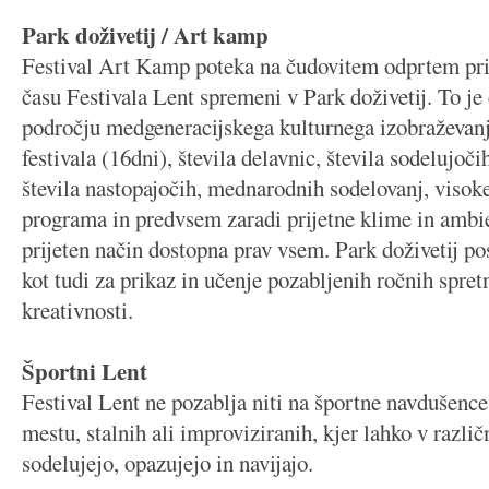
Park doživetij / Art kamp
Festival Art Kamp poteka na čudovitem odprtem pri
času Festivala Lent spremeni v Park doživetij. To je
področju medgeneracijskega kulturnega izobraževan
festivala (16dni), števila delavnic, števila sodelujoč
števila nastopajočih, mednarodnih sodelovanj, visok
programa in predvsem zaradi prijetne klime in ambien
prijeten način dostopna prav vsem. Park doživetij p
kot tudi za prikaz in učenje pozabljenih ročnih spret
kreativnosti.
Športni Lent
Festival Lent ne pozablja niti na športne navdušence,
mestu, stalnih ali improviziranih, kjer lahko v različ
sodelujejo, opazujejo in navijajo.