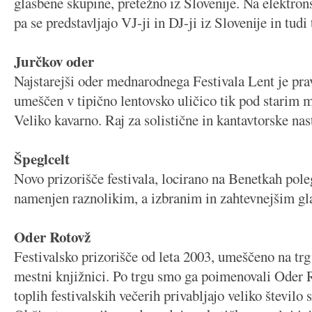
glasbene skupine, pretežno iz Slovenije. Na elektr
pa se predstavljajo VJ-ji in DJ-ji iz Slovenije in tudi 
Jurčkov oder
Najstarejši oder mednarodnega Festivala Lent je prav
umeščen v tipično lentovsko uličico tik pod starim
Veliko kavarno. Raj za solistične in kantavtorske nas
Špeglcelt
Novo prizorišče festivala, locirano na Benetkah pole
namenjen raznolikim, a izbranim in zahtevnejšim g
Oder Rotovž
Festivalsko prizorišče od leta 2003, umeščeno na t
mestni knjižnici. Po trgu smo ga poimenovali Oder 
toplih festivalskih večerih privabljajo veliko število