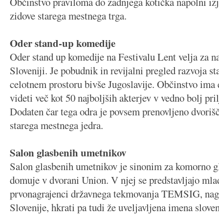
Občinstvo praviloma do zadnjega kotička napolni iz
zidove starega mestnega trga.
Oder stand-up komedije
Oder stand up komedije na Festivalu Lent velja za na
Sloveniji. Je pobudnik in revijalni pregled razvoja s
celotnem prostoru bivše Jugoslavije. Občinstvo ima
videti več kot 50 najboljših akterjev v vedno bolj pr
Dodaten čar tega odra je povsem prenovljeno dvorišč
starega mestnega jedra.
Salon glasbenih umetnikov
Salon glasbenih umetnikov je sinonim za komorno gl
domuje v dvorani Union. V njej se predstavljajo mlad
prvonagrajenci državnega tekmovanja TEMSIG, nag
Slovenije, hkrati pa tudi že uveljavljena imena slov