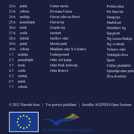
22.6. petek
Center mesta
Poštna ulica
23.6. sobota
Dvorana Union
Pri Stari trti
24.6. nedelja
Glavni oder na Dravi
Sinagoga
25.6. ponedeljek
Glavni trg
SladoLent
26.6. torek
Grajski trg
Slomškov trg
27.6. sreda
Jazzlent
Špeglcelt
28.6. četrtek
Jurčkov oder
Trg Leona Štuklja
29.6. petek
Mestni park
Trg svobode
30.6. sobota
Mladinin oder X Creative
Večerov oder
1.7. nedelja
Underground
Vetrinjski dvor
2.7. ponedeljek
Oder Art kamp
Šport
3.7. torek
Oder Park doživetij
Ulično gledališče
4.7. sreda
Oder Rotovž
Spremljevalne prir
5.7. četrtek
Živa dvorišča
6.7. petek
7.7. sobota
©
2012 Narodni dom
| Vse pravice pridržane | Izvedba:
AGENDA Open Systems