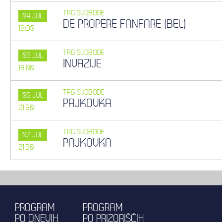
TRG SVOBODE
04
JUL
DE PROPERE FANFARE (BEL)
18:30
TRG SVOBODE
05
JUL
INVAZIJE
19:00
TRG SVOBODE
06
JUL
PAJKOVKA
21:30
TRG SVOBODE
07
JUL
PAJKOVKA
21:30
PROGRAM
PROGRAM
PO DNEVIH
PO PRIZORIŠČIH