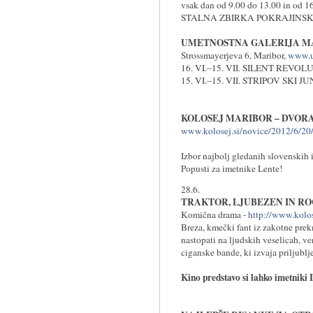
vsak dan od 9.00 do 13.00 in od 1
STALNA ZBIRKA POKRAJINS
UMETNOSTNA GALERIJA M
Strossmayerjeva 6, Maribor,
www.u
16. VI.–15. VII. SILENT REVOLU
15. VI.–15. VII. STRIPOV SKI
KOLOSEJ MARIBOR – DVORA
www.kolosej.si/novice/2012/6/20
Izbor najbolj gledanih slovenskih 
Popusti za imetnike Lente!
28.6.
TRAKTOR, LJUBEZEN IN R
Komična drama -
http://www.kolose
Breza, kmečki fant iz zakotne prekm
nastopati na ljudskih veselicah, v
ciganske bande, ki izvaja priljubl
Kino predstavo si lahko imetniki L