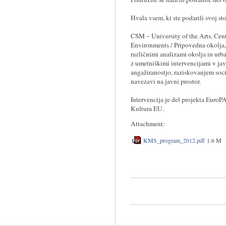
Hvala vsem, ki ste podarili svoj sto
CSM – University of the Arts, Cent
Environments / Pripovedna okolja, 
različnimi analizami okolja in urba
z umetniškimi intervencijami v ja
angažiranostjo, raziskovanjem soci
navezavi na javni prostor.
Intervencija je del projekta EuroP
Kultura EU.
Attachment:
KMS_program_2012.pdf
1.6 M