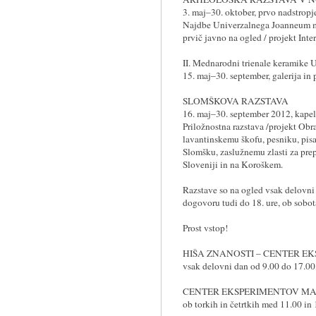
3. maj–30. oktober, prvo nadstrop
Najdbe Univerzalnega Joanneum mu
prvič javno na ogled / projekt Int
II. Mednarodni trienale keramik
15. maj–30. september, galerija in
SLOMŠKOVA RAZSTAVA
16. maj–30. september 2012, kape
Priložnostna razstava /projekt Ob
lavantinskemu škofu, pesniku, pis
Slomšku, zaslužnemu zlasti za pre
Sloveniji in na Koroškem.
Razstave so na ogled vsak delovni
dogovoru tudi do 18. ure, ob sobot
Prost vstop!
HIŠA ZNANOSTI – CENTER EKSP
vsak delovni dan od 9.00 do 17.00
CENTER EKSPERIMENTOV MARIBOR
ob torkih in četrtkih med 11.00 in