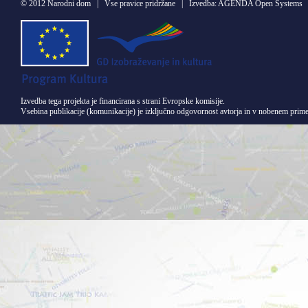
©
2012 Narodni dom
| Vse pravice pridržane | Izvedba:
AGENDA Open Systems
Izvedba tega projekta je financirana s strani Evropske komisije.
Vsebina publikacije (komunikacije) je izključno odgovornost avtorja in v nobenem primer