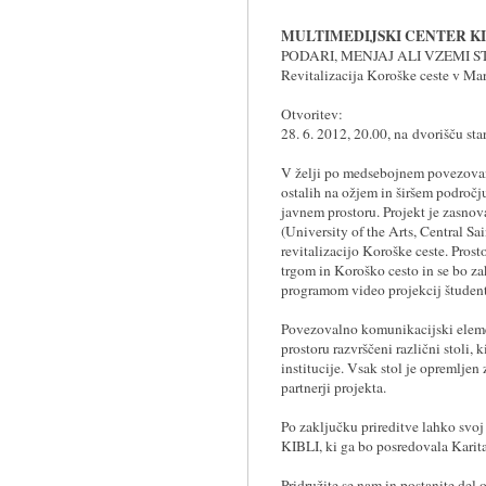
MULTIMEDIJSKI CENTER K
PODARI, MENJAJ ALI VZEMI S
Revitalizacija Koroške ceste v Ma
Otvoritev:
28. 6. 2012, 20.00, na dvorišču sta
V želji po medsebojnem povezovanj
ostalih na ožjem in širšem področj
javnem prostoru. Projekt je zasno
(University of the Arts, Central Sa
revitalizacijo Koroške ceste. Pros
trgom in Koroško cesto in se bo zak
programom video projekcij štude
Povezovalno komunikacijski eleme
prostoru razvrščeni različni stoli, k
institucije. Vsak stol je opremljen
partnerji projekta.
Po zaključku prireditve lahko svoj
KIBLI, ki ga bo posredovala Karit
Pridružite se nam in postanite del 