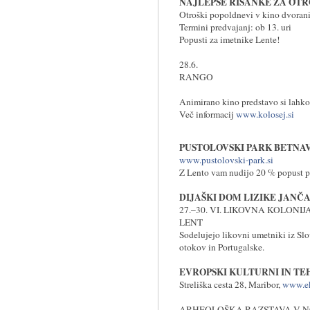
NAJLEPŠE RISANKE ZA OT
Otroški popoldnevi v kino dvorani
Termini predvajanj: ob 13. uri
Popusti za imetnike Lente!
28.6.
RANGO
Animirano kino predstavo si lahko
Več informacij
www.kolosej.si
PUSTOLOVSKI PARK BETNA
www.pustolovski-park.si
Z Lento vam nudijo 20 % popust p
DIJAŠKI DOM LIZIKE JANČ
27.–30. VI. LIKOVNA KOLONIJA
LENT
Sodelujejo likovni umetniki iz Slov
otokov in Portugalske.
EVROPSKI KULTURNI IN T
Streliška cesta 28, Maribor,
www.ek
ARHEOLOŠKA RAZSTAVA V N