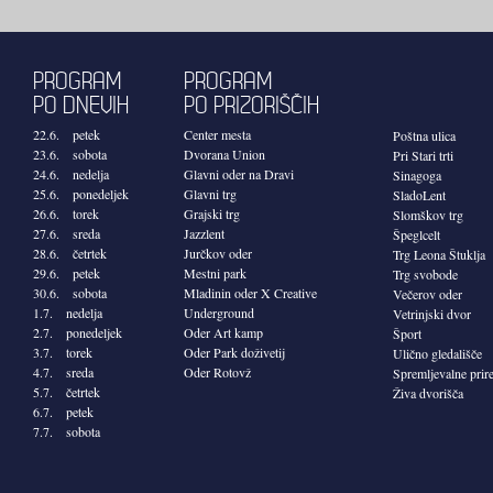
PROGRAM
PROGRAM
PO DNEVIH
PO PRIZORIŠČIH
22.6. petek
Center mesta
Poštna ulica
23.6. sobota
Dvorana Union
Pri Stari trti
24.6. nedelja
Glavni oder na Dravi
Sinagoga
25.6. ponedeljek
Glavni trg
SladoLent
26.6. torek
Grajski trg
Slomškov trg
27.6. sreda
Jazzlent
Špeglcelt
28.6. četrtek
Jurčkov oder
Trg Leona Štuklja
29.6. petek
Mestni park
Trg svobode
30.6. sobota
Mladinin oder X Creative
Večerov oder
1.7. nedelja
Underground
Vetrinjski dvor
2.7. ponedeljek
Oder Art kamp
Šport
3.7. torek
Oder Park doživetij
Ulično gledališče
4.7. sreda
Oder Rotovž
Spremljevalne prir
5.7. četrtek
Živa dvorišča
6.7. petek
7.7. sobota